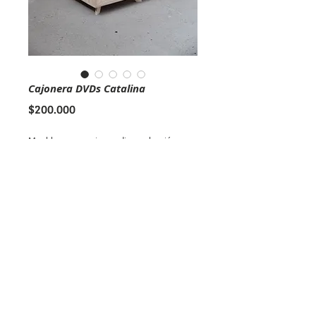
Cajonera DVDs Catalina
Precio
$200.000
Mueble para equipo audio y colección
DVDs, con capacidad para 144 Discos
84 alto x 50 ancho x 45 fondo (modificable)
PEDIDOS / CONSULTAS
Contacto:
maderistica@gmail.com
/
+569 37 86 0069
Puerto Varas, Chile.