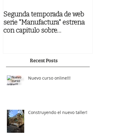
Segunda temporada de web
Libro "Nuevos
serie "Manufactura" estrena
Chilenos" ya a
con capitulo sobre
"Maderística&
Recent Posts
Nuevo curso online!!!
Construyendo el nuevo taller!