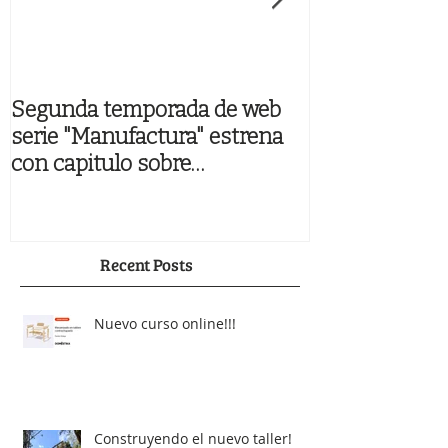
Segunda temporada de web
Libro "Nuevos
serie "Manufactura" estrena
Chilenos" ya a
con capitulo sobre
"Maderística&
Recent Posts
Nuevo curso online!!!
Construyendo el nuevo taller!